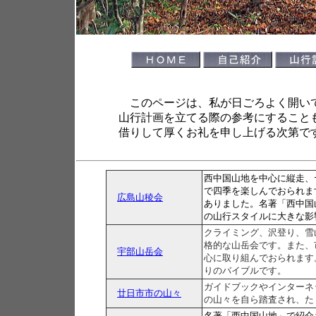
このページは、私が日ごろよく開いて
山行計画を立てる際の参考にすること
借りして厚くお礼を申し上げる次第で
西中国山地を中心に縦走、
で四季を楽しんでおられま
広島山稜会
ありました。名著「西中国
の山行スタイルに大きな影
クライミング、沢登り、雪
格的な山岳会です。また、
宇部山岳会
心に取り組んでおられます
りのバイブルです。
ガイドブックやインターネ
廿日市市の山々
の山々を自ら踏査され、た
名著「西中国山地」で紹介