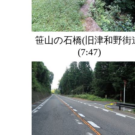
笹山の石橋(旧津和野街
(7:47)