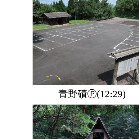
青野磧Ⓟ(12:29)