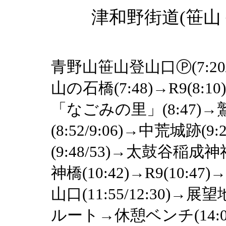
津和野街道(笹山
青野山笹山登山口Ⓟ(7:20/
山の石橋(7:48)→R9(8
「なごみの里」(8:47
(8:52/9:06)→中荒城跡
(9:48/53)→太鼓谷稲成神社
神橋(10:42)→R9(10:4
山口(11:55/12:30)→展望
ルート→休憩ベンチ(14:02)