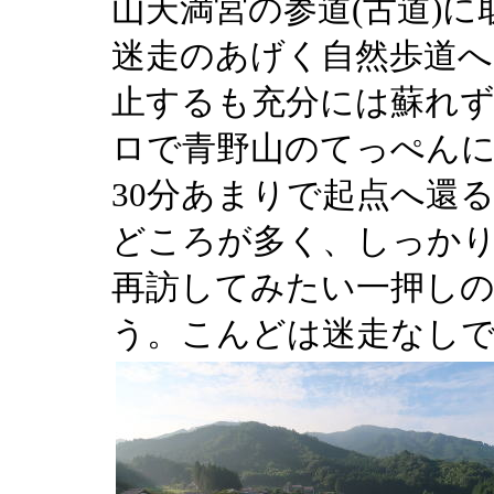
山天満宮の参道(古道)
迷走のあげく自然歩道へ
止するも充分には蘇れ
ロで青野山のてっぺん
30分あまりで起点へ還
どころが多く、しっか
再訪してみたい一押し
う。こんどは迷走なし