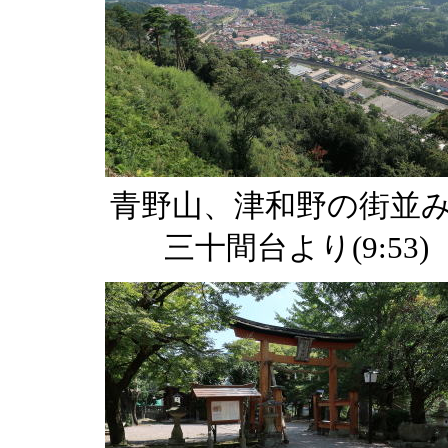
青野山、津和野の街
三十間台より(9:53)