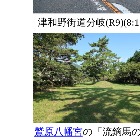
津和野街道分岐(R9)(8:1
鷲原八幡宮
の「流鏑馬