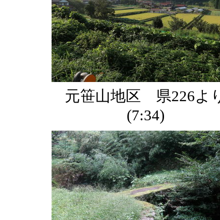
元笹山地区 県226よ
(7:34)