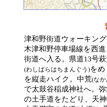
津和野街道ウォーキング
木津和野停車場線を西進
街道へ入る。県道13号
をめ
(わしばらはちまんぐう)
を縦走ハイク。中荒
(なか
で太鼓谷稲成神社へ。弥
の土手道をたどり、天神