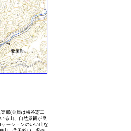
倶楽部(会員は梅谷憲二
ている山、自然景観が良
ロケーションのいい山な
郎山、⑦天杉山、⑧春