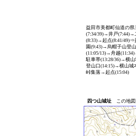
益田市美都町仙道の県309
(7:34/39)→井戸(7:
(8:33)→起点(8:41/
園(9:43)→烏帽子山登山口
(11:05/13)→舟越(11
駐車帯(13:28/36)→
登山口(14:15)→横山城本
峠集落→起点(15:04)
四つ山城址
この地図