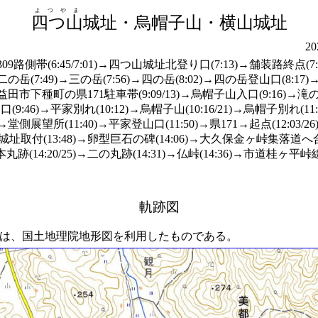
よつやま
四つ山
城址・烏帽子山・横山城址
2
路側帯(6:45/7:01)→四つ山城址北登り口(7:13)→舗装路終点(
44)→二の岳(7:49)→三の岳(7:56)→四の岳(8:02)→四の岳登山口(8
49)⇒益田市下種町の県171駐車帯(9:09/13)→烏帽子山入口(9:16)→
(9:46)→平家別れ(10:12)→烏帽子山(10:16/21)→烏帽子別れ(1
:34)→堂側展望所(11:40)→平家登山口(11:50)→県171→起点(12:0
横山城址取付(13:48)→卵型巨石の碑(14:06)→大久保金ヶ峠集落道へ
丸跡(14:20/25)→二の丸跡(14:31)→仏峠(14:36)→市道桂ヶ平
軌跡図
は、国土地理院地形図を利用したものである。