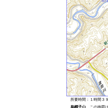
所要時間：１時間３９
烏帽子山
この地図は