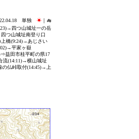
022.04.18 単独
☀
｜
☁
7:23)→四つ山城址一の岳
:17)→四つ山城址南登り口
滝の上橋(9:24)→あじさい
1:02)→平家ヶ嶽
3/26)⇒益田市桂平町の県17
合流(14:11)→横山城址
峠線の仏峠取付(14:45)→上