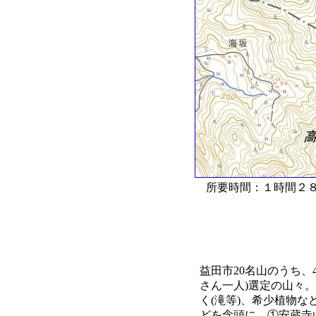
所要時間：１時間２８
益田市20名山のうち、
さん一人)選定の山々
く(滝等)、希少植物
どを念頭に、①安蔵寺