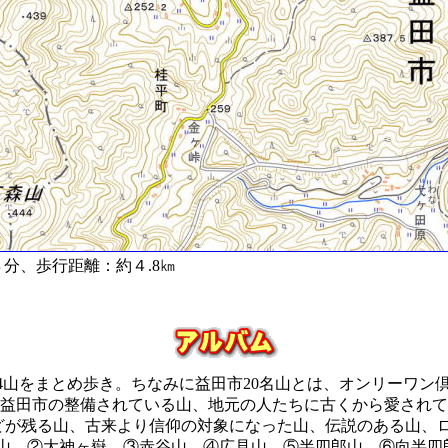
分、歩行距離：約４.8㎞
4山をまとめ歩き。ちなみに益田市20名山とは、オンリーワン
。益田市の整備されている山、地元の人たちに古くから愛され
などが残る山、古来より信仰の対象になった山、伝説のある山、
山、②大神ヶ嶽、③赤谷山、④広見山、⑤半四郎山、⑥向半四