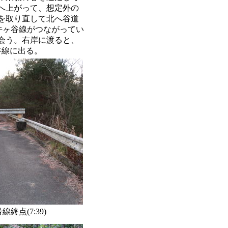
へ上がって、想定外の
を取り直して北へ谷道
牛ヶ谷線がつながってい
会う。右岸に渡ると、
谷線に出る。
終点(7:39)