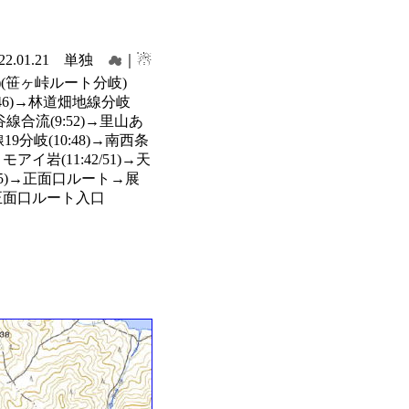
022.01.21 単独
☁
｜☃
)(笹ヶ峠ルート分岐)
8:46)→林道畑地線分岐
谷線合流(9:52)→里山あ
9分岐(10:48)→南西条
モアイ岩(11:42/51)→天
32/55)→正面口ルート→展
)→正面口ルート入口