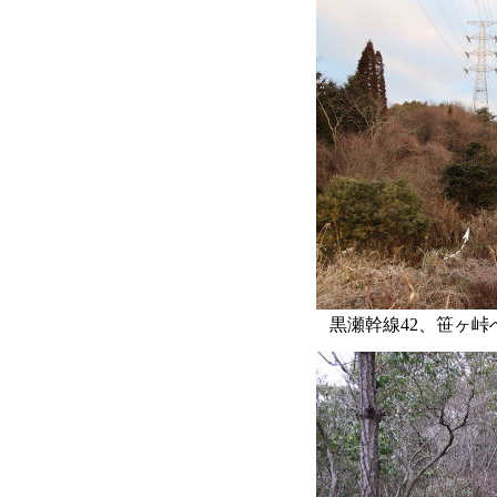
黒瀬幹線42、笹ヶ峠へ