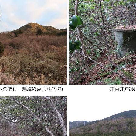
の取付 県道終点より(7:39)
井筒井戸跡(7: