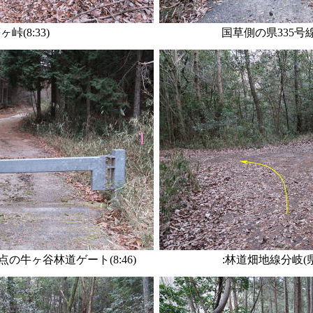
ヶ峠(8:33)
国草側の県335号線合
点の牛ヶ谷林道ゲート(8:46)
:林道畑地線分岐(県33