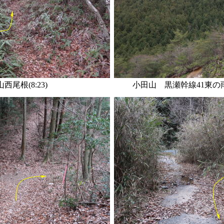
西尾根(8:23)
小田山 黒瀬幹線41東の雨裂