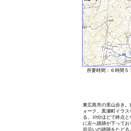
所要時間：６時間５
東広島市の里山歩き。
ォーク。黒瀬町イラスケ
る。10分ほどで終点
に左へ踏跡が下ってお
谷沿いの踏跡をたどる