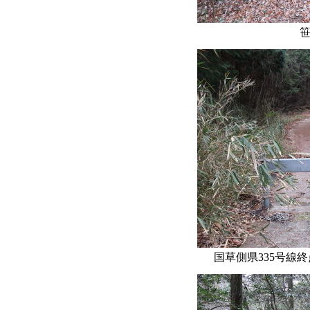
笹
国草側県335号線終