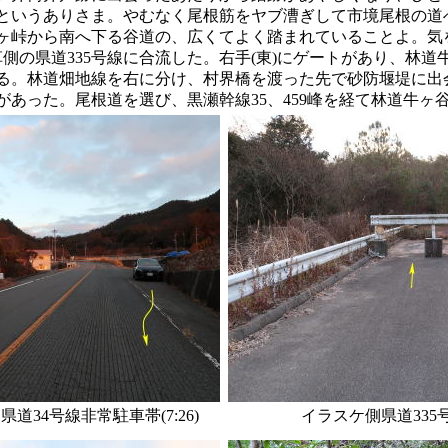
というありさま。やむなく尾根筋をヤブ漕ぎして市境尾根の道
ヶ峠から南へ下る谷道の、広くてよく踏まれていることよ。気
側の県道335号線に合流した。右手(東)にゲートがあり、林道
る。林道畑地線を右に分け、村界橋を渡った先で砂防堰堤に出
があった。尾根道を選び、黒瀬幹線35、459峰を経て林道牛ヶ
道34号線非常駐車帯(7:26)
イラスケ側県道335号線