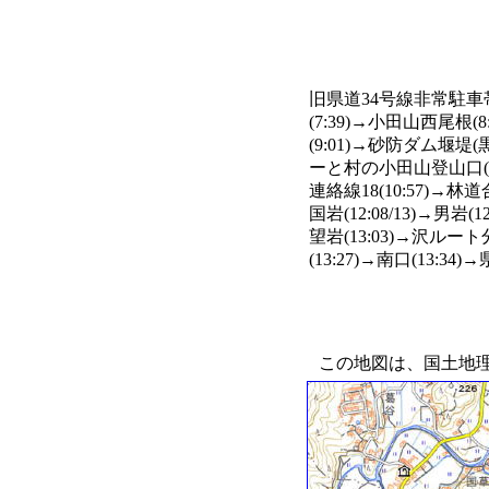
旧県道34号線非常駐車帯
(7:39)→小田山西尾根(
(9:01)→砂防ダム堰堤(
ーと村の小田山登山口(10:
連絡線18(10:57)→林道
国岩(12:08/13)→男岩
望岩(13:03)→沢ルート
(13:27)→南口(13:34
この地図は、国土地理