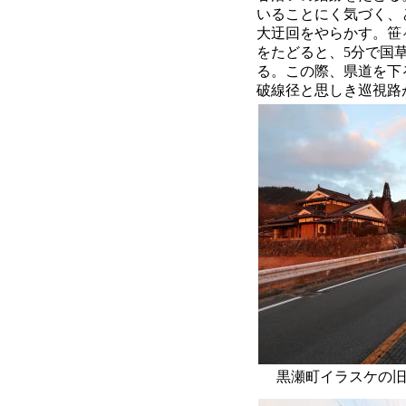
いることにく気づく、
大迂回をやらかす。笹
をたどると、5分で国草
る。この際、県道を下
破線径と思しき巡視路
黒瀬町イラスケの旧県