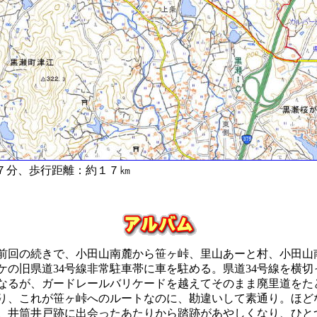
７分、歩行距離：約１７㎞
前回の続きで、小田山南麓から笹ヶ峠、里山あーと村、小田山
の旧県道34号線非常駐車帯に車を駐める。県道34号線を横切っ
となるが、ガードレールバリケードを越えてそのまま廃里道をた
り、これが笹ヶ峠へのルートなのに、勘違いして素通り。ほど
。井筒井戸跡に出会ったあたりから踏跡があやしくなり、ひと