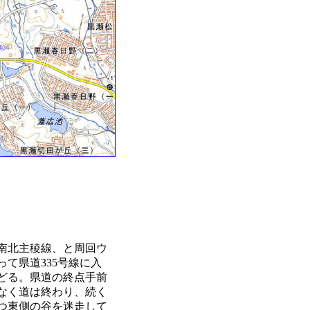
南北主稜線、と周回ウ
て県道335号線に入
どる。県道の終点手前
なく道は終わり、続く
つ東側の谷を迷走して