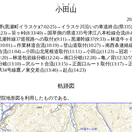
こたさん
小田山
2
(黒瀬町イラスケ)(7:02/25)→イラスケ川沿いの車道終点(県335
8:23)→笹ヶ峠(8:33/40)→国草側の県道335号津江八本松線合流(
黒瀬幹線37巡視路への取付)(9:11)→黒瀬幹線37(9:33)→林道牛ヶ
01)→作業林道合流(10:19)→登山道取付(10:27)→南西条連絡線1
合流(11:04)→小田山北尾根道取付(11:11)→小田山(11:23)→冠岩・
(12:20)→林道包岩線分岐(12:24)→南口分岐(12:28)→亀ノ背(12:
分岐(13:10)→沢ルート合流(13:15)→正面口ルート取付(13:17
)→県34号線鷹ノ巣交差点(13:46)→起点(14:23)
軌跡図
院地形図を利用したものである。