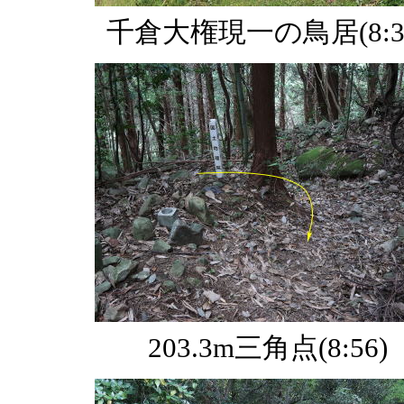
千倉大権現一の鳥居(8:3
203.3m三角点(8:56)