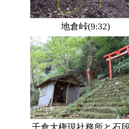
地倉峠(9:32)
千倉大権現社務所と石