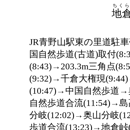
ちくら
地
JR青野山駅東の里道駐車帯(
国自然歩道(古道)取付(8
(8:43)→203.3m三角点(
(9:32)→千倉大権現(9
(10:47)→中国自然歩道→奥
自然歩道合流(11:54)→
分岐(12:02)→奥山分岐(
歩道合流(13:23)→地倉峠(