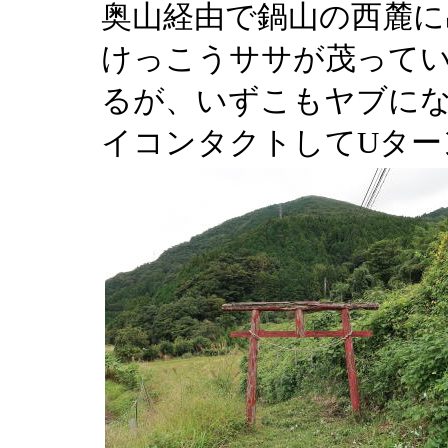
奥山経由で鍋山の西麓に
けっこうササが茂って
るが、いずこもヤブに
イコンタクトしてUター