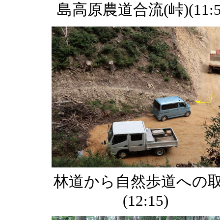
島高原農道合流(峠)(11:5
林道から自然歩道への
(12:15)