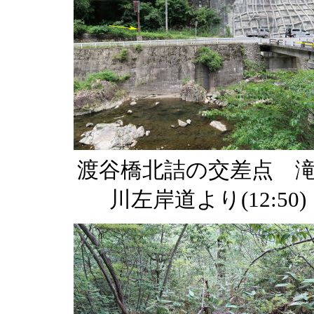
渡谷橋北詰の交差点 
川左岸道より(12:50)