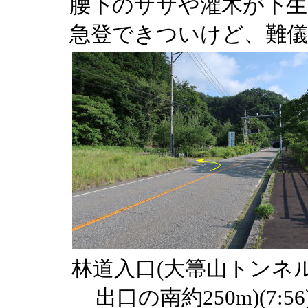
腰下のササや灌木が下生
急登できついけど、難
林道入口(大箒山トンネ
出口の南約250m)(7:56