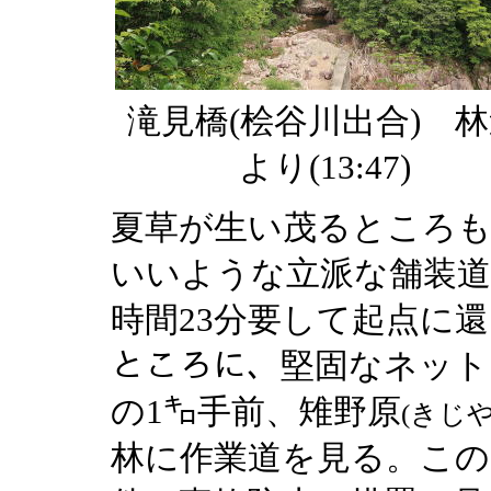
滝見橋(桧谷川出合) 
より(13:47)
夏草が生い茂るところも
いいような立派な舗装道
時間23分要して起点に
ところに、堅固なネッ
の1㌔手前、雉野原
(きじ
林に作業道を見る。この