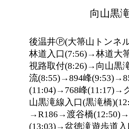
向山黒
後温井Ⓟ(大箒山トンネル南出
林道入口(7:56)→林道大
視路取付(8:26)→向山黒滝
流(8:55)→894峰(9:53)→8
(11:04)→768峰(11:1
山黒滝線入口(黒滝橋)(12
→R186→渡谷橋(12:5
(13:03)→盆徳滝遊歩道入口