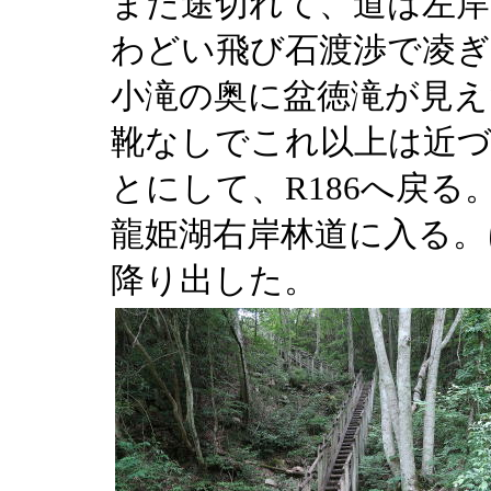
また途切れて、道は左
わどい飛び石渡渉で凌ぎ
小滝の奥に盆徳滝が見え
靴なしでこれ以上は近
とにして、R186へ戻
龍姫湖右岸林道に入る。
降り出した。