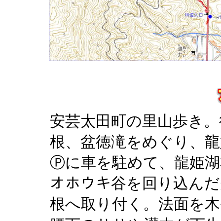
安芸太田町の里山歩き。
根、盆徳滝をめぐり、龍
Ⓟに車を駐めて、龍姫湖
オホウキ谷を回り込んだ
根へ取り付く。法面を木