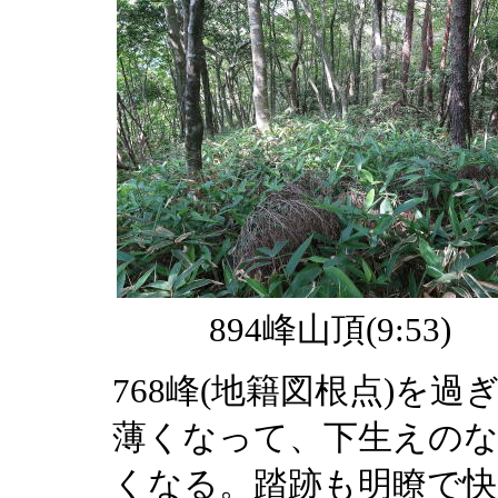
894峰山頂(9:53)
768峰(地籍図根点)を
薄くなって、下生えの
くなる。踏跡も明瞭で快適