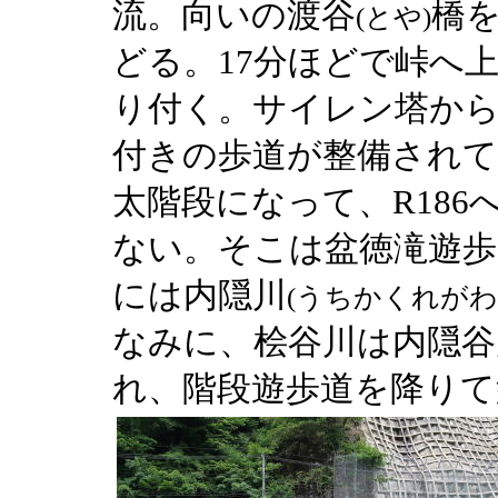
流。向いの渡谷
橋
(とや)
どる。17分ほどで峠へ
り付く。サイレン塔か
付きの歩道が整備されて
太階段になって、R186
ない。そこは盆徳滝遊歩
には内隠川
(うちかくれがわ
なみに、桧谷川は内隠谷
れ、階段遊歩道を降りて