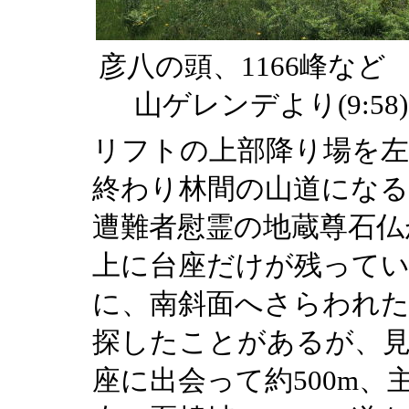
彦八の頭、1166峰など
山ゲレンデより(9:58)
リフトの上部降り場を
終わり林間の山道になる
遭難者慰霊の地蔵尊石仏
上に台座だけが残ってい
に、南斜面へさらわれ
探したことがあるが、
座に出会って約500m