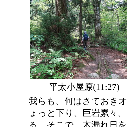
平太小屋原(11:27)
我らも、何はさておき
ょっと下り、巨岩累々、
る。そこで、木漏れ日を