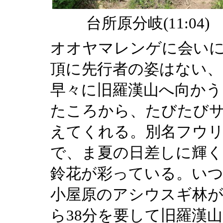
台所原分岐(11:04)
オオヤマレンゲに会い
頂に先行者の姿はない、
早々に旧羅漢山へ向かう
たころから、たびたび
えてくれる。別名フウ
で、ま夏の日差しに輝く
鈴花が彩っている。い
小屋原のアシウスギ林が
ら38分を要して旧羅漢