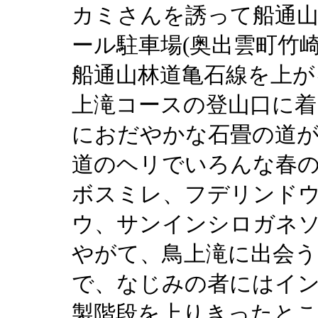
カミさんを誘って船通
ール駐車場(奥出雲町竹
船通山林道亀石線を上が
上滝コースの登山口に着
におだやかな石畳の道
道のヘリでいろんな春
ボスミレ、フデリンド
ウ、サンインシロガネ
やがて、鳥上滝に出会う
で、なじみの者にはイ
製階段を上りきったとこ