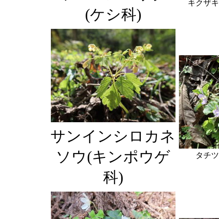
キクザキ
(ケシ科)
サンインシロカネ
ソウ(キンポウゲ
タチツ
科)