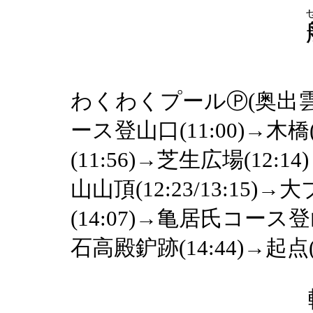
わくわくプールⓅ(奥出雲町竹
ース登山口(11:00)→木橋(
(11:56)→芝生広場(12:
山山頂(12:23/13:15)
(14:07)→亀居氏コース登山
石高殿鈩跡(14:44)→起点(1