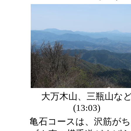
大万木山、三瓶山な
(13:03)
亀石コースは、沢筋がち