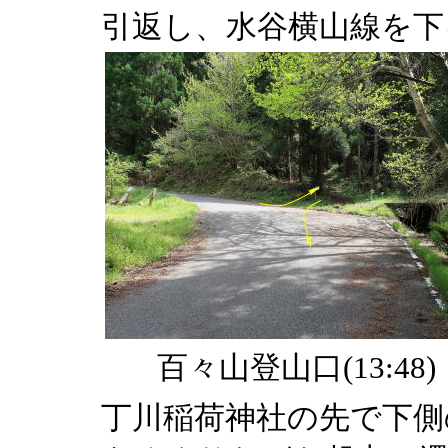
引返し、水谷横山線を下
百々山登山口(13:48)
丁川稲荷神社の先で下側