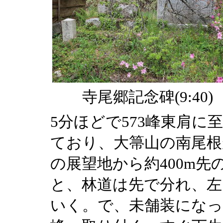
寺尾郷記念碑(9:40)
5分ほどで573峰東肩
ており、大箒山の南尾根
の展望地から約400m
と、林道は先で分れ、左
いく。で、未舗装になって約