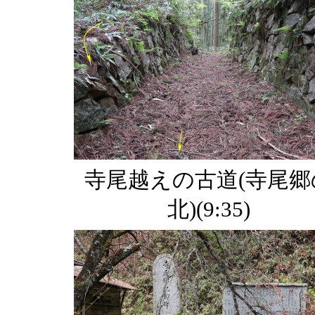
寺尾越えの古道(寺尾郷
北)(9:35)