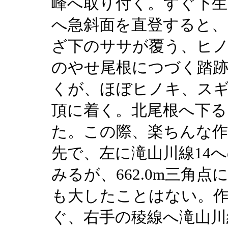
峰へ取り付く。すぐ下
へ急斜面を直登すると、
ざ下のササが覆う、ヒ
のやせ尾根につづく踏
くが、ほぼヒノキ、スギ
頂に着く。北尾根へ下る
た。この際、楽ちんな作
先で、左に滝山川線14
みるが、662.0m三角
も大したことはない。
ぐ、右手の稜線へ滝山川