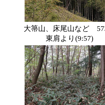
大箒山、床尾山など 57
東肩より(9:57)