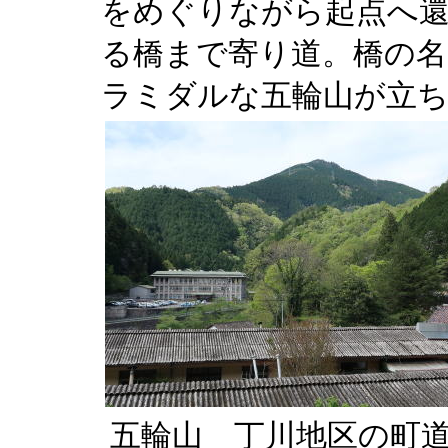
をめぐりながら起点へ還
る橋まで寄り道。橋の名
ラミダルな五輪山が立
五輪山 丁川地区の町