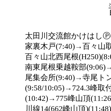
太田川交流館かけはしⓅ(7:1
家裏木戸(7:40)→百々山取付
百々山北西尾根(H250)(8
南東尾根乗越鞍部(9:06)→
尾集会所(9:40)→寺尾トン
(9:58/10:05)→724.3峰
(10:42)→775峰山頂(11
川線14(662峰山頂)(11:4