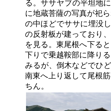
る。ササヤブの平坦地に
に地蔵菩薩の写真が祀ら
の中ほどでササに埋没し
の反射板が建っており
を見る。東尾根へ下ると
下りで乗越鞍部に降りる
みるが、倒木などでひ
南東へ上り返して尾根筋
ちん。