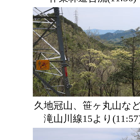
久地冠山、笹ヶ丸山
滝山川線15より(11:57