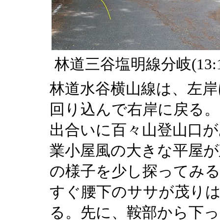
林道三谷塩明線分岐(13:1
林道水谷横山線は、左岸
回り込んで右岸に戻る。
出合いに百々山登山口が
業小屋風の大きな平屋が
の様子を少し探ってみる
すぐ腰下のササが茂り
る。先に、鞍部から下っ